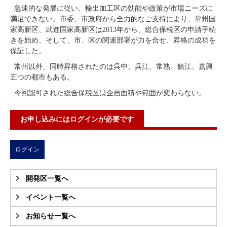
急速的な発展に従い、輸出加工区の効能や政策が市場ニーズに
満足できない。市委、市政府から全力的なご支持により、常州国
家高新区、武進国家高新区は2013年から、総合保税区の申請手続
きを始め、そして、市、区の関連部署が力を合せ、昇格の成功を
保証した。
常州以外、同時昇格されたのは呉中、呉江、常熟、鎮江、嘉興
五つの都市もある。
今回認可された総合保税区は企画面積や範囲が変わらない。
お申し込みにはログインが必要です
ログイン
開発区一覧へ
イベント一覧へ
お知らせ一覧へ