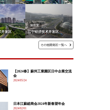
製造業
术开发区
江宁经济技术开发区
その他開発区一覧へ
【2024春】蘇州工業園区日中企業交流
会
2024/05/24
日本江蘇総商会2024年新春望年会
2024/02/01