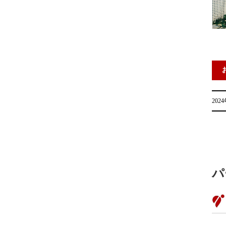
202
パ