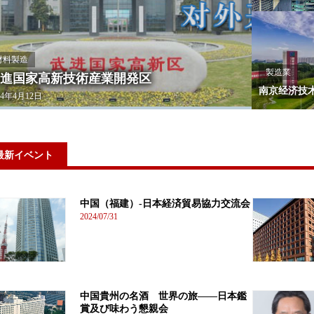
材料製造
製造業
進国家高新技術産業開発区
南京经济技
24年4月12日
最新イベント
中国（福建）-日本経済貿易協力交流会
2024/07/31
中国貴州の名酒 世界の旅――日本鑑
賞及び味わう懇親会