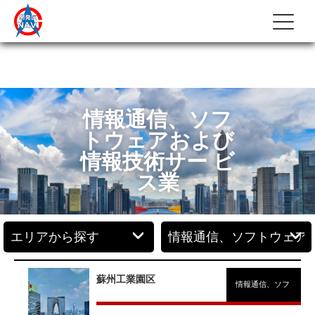
情報通信、ソフ
トウェアおよび
情報技術サー ビ
ス業
蘇州工業園区
情報通信、ソフトウェ