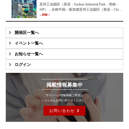
苏州工业园区（英语：Suzhou Industrial Park，简称：
SIP），全称中国－新加坡苏州工业园区（英语：China-
Singapore Suzhou Industrial Park），位于中华人民共和
→詳細へ
国江苏省苏州市姑苏区东侧，是中华人民共和国和新加
坡两国政府间重要的国际合作项目。
開発区一覧へ
イベント一覧へ
お知らせ一覧へ
ログイン
掲載情報募集中
サイトへの情報掲載ご希望は
こちらからお問い合わせください。
お問い合わせ