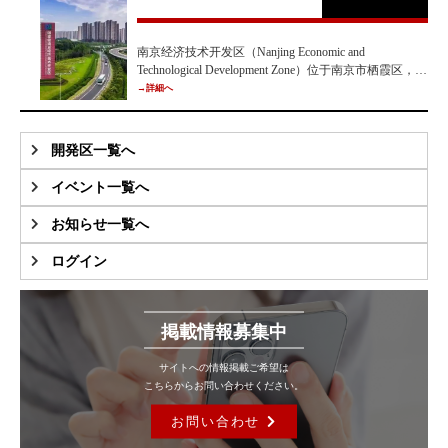
南京经济技术开发区（Nanjing Economic and
Technological Development Zone）位于南京市栖霞区，成
立于1992年9月18日，是中国国家级开发区十强、国家
→詳細へ
生态工业示范园区、世界级光电显示产业基地和国家级
长江航运物流枢纽。开发区党工委、管委会为南京市
委、市政府派出机构，享受市一级管理权限。
開発区一覧へ
イベント一覧へ
お知らせ一覧へ
ログイン
掲載情報募集中
サイトへの情報掲載ご希望は
こちらからお問い合わせください。
お問い合わせ