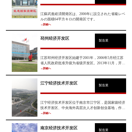
江蘇武進経済開発区は、2006年に設立された省級レベ
ルの面積64平方キロの開発区です。
→詳細へ
邳州经济开发区
製造業
江苏邳州经济开发区始建于2001年，2006年5月经江苏
省人民政府批准升级为省级开发区。2013年11月，开发
区与戴圩街道实行“区街合一、以区为主”的管理模式，
→詳細へ
行政管辖面积80.08平方公里，人口8.12万。 建区以
来，开发区按照“提升传统产业、培育新兴产业、建设
江宁经济技术开发区
重大项目、提高创新能力、优化载体建设”的发展思
製造業
路，充分发挥资源和区位优势，科学规划产业布局，统
筹区域协调发展，建立了高效运行的管理体制，形成了
特色鲜明的主导产业，具备了完善配套的基础设施、科
江宁经济技术开发区位于南京市江宁区，是国家级经济
技创新的研发基地和功能健全的发展平台，已成长为东
技术开发区、中央海外高层次人才创新创业基地，作为
陇海产业带上建设速度最快、发展最优、最具投资潜力
全国智能电网产业集聚度最高的地方，南瑞集团、国电
→詳細へ
的省级开发区之一。 邳州经济开发区是江苏省信息化
南自、西门子、ABB、南瑞继保等100多家智能电网企
和工业化融合试验区、省级循环化改造示范试点园区。
业聚集于此，且串起了发电、输电、变电、配电、用电
2019年7月，被列为国家知识产权试点园区。
南京经济技术开发区
和调度等六大环节的完整产业链。
製造業